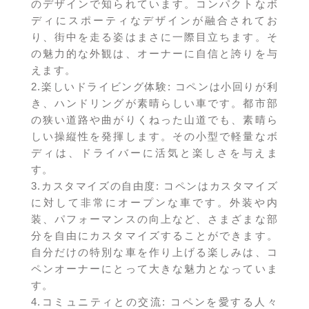
のデザインで知られています。コンパクトなボ
ディにスポーティなデザインが融合されてお
り、街中を走る姿はまさに一際目立ちます。そ
の魅力的な外観は、オーナーに自信と誇りを与
えます。
2.楽しいドライビング体験: コペンは小回りが利
き、ハンドリングが素晴らしい車です。都市部
の狭い道路や曲がりくねった山道でも、素晴ら
しい操縦性を発揮します。その小型で軽量なボ
ディは、ドライバーに活気と楽しさを与えま
す。
3.カスタマイズの自由度: コペンはカスタマイズ
に対して非常にオープンな車です。外装や内
装、パフォーマンスの向上など、さまざまな部
分を自由にカスタマイズすることができます。
自分だけの特別な車を作り上げる楽しみは、コ
ペンオーナーにとって大きな魅力となっていま
す。
4.コミュニティとの交流: コペンを愛する人々